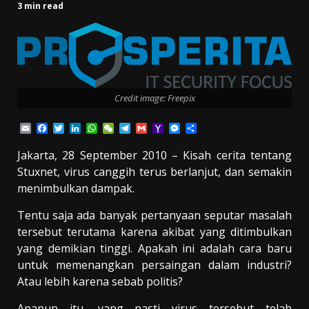
3 min read
Credit image: Freepix
Email
Facebook
Twitter
LinkedIn
WhatsApp
WeChat
Telegram
Gmail
Yahoo
Messenger
Share
Mail
Jakarta, 28 September 2010 – Kisah cerita tentang
Stuxnet, virus canggih terus berlanjut, dan semakin
menimbulkan dampak.
Tentu saja ada banyak pertanyaan seputar masalah
tersebut terutama karena akibat yang ditimbulkan
yang demikian tinggi. Apakah ini adalah cara baru
untuk memenangkan persaingan dalam industri?
Atau lebih karena sebab politis?
Apapun itu, yang pasti virus tersebut telah