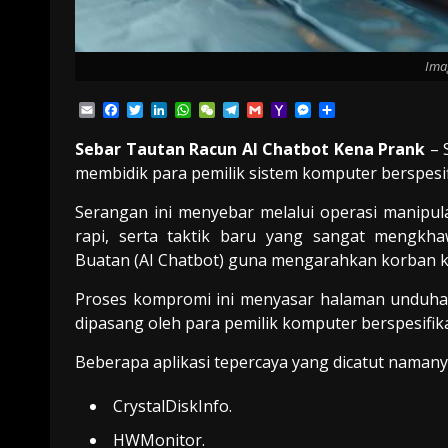
Imag
Email
Facebook
Twitter
LinkedIn
WhatsApp
WeChat
Telegram
Gmail
Yahoo
Messenger
Share
Mail
Sebar Tautan Racun AI Chatbot Kena Prank
– 
membidik para pemilik sistem komputer berspesif
Serangan ini menyebar melalui operasi manipula
rapi, serta taktik baru yang sangat mengkha
Buatan (AI Chatbot) guna mengarahkan korban k
Proses kompromi ini menyasar halaman unduhan
dipasang oleh para pemilik komputer berspesifik
Beberapa aplikasi tepercaya yang dicatut namanya
CrystalDiskInfo.
HWMonitor.