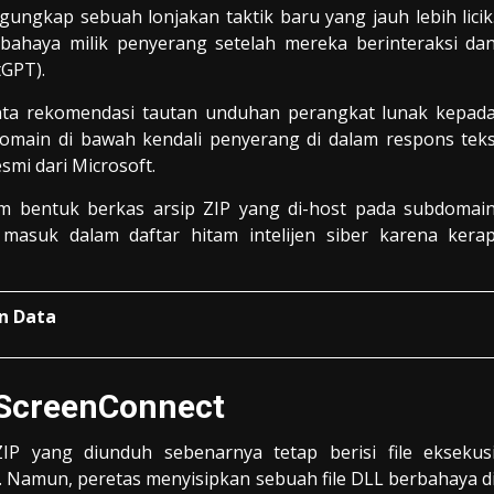
ngkap sebuah lonjakan taktik baru yang jauh lebih licik
bahaya milik penyerang setelah mereka berinteraksi da
tGPT).
ta rekomendasi tautan unduhan perangkat lunak kepad
domain di bawah kendali penyerang di dalam respons tek
smi dari Microsoft.
am bentuk berkas arsip ZIP yang di-host pada subdomai
masuk dalam daftar hitam intelijen siber karena kera
n Data
 ScreenConnect
P yang diunduh sebenarnya tetap berisi file eksekus
cari. Namun, peretas menyisipkan sebuah file DLL berbahaya d