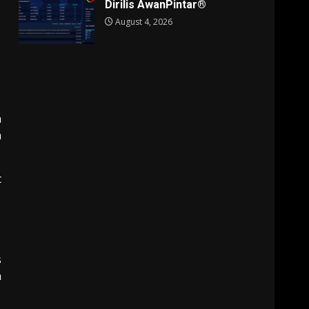
Dirilis AwanPintar®
August 4, 2026
a
n
t
s
a