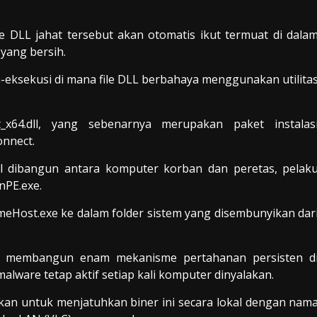
le DLL jahat tersebut akan otomatis ikut termuat di dala
 yang bersih.
a-eksekusi di mana file DLL berbahaya menggunakan utilita
x64.dll, yang sebenarnya merupakan paket instalas
onnect.
il dibangun antara komputer korban dan peretas, pelak
PE.exe.
imeHost.exe ke dalam folder sistem yang disembunyikan dar
uk membangun enam mekanisme pertahanan persisten d
lware tetap aktif setiap kali komputer dinyalakan.
kan untuk menjatuhkan biner ini secara lokal dengan nam