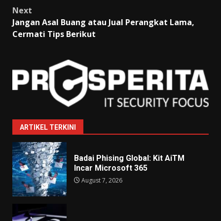
navigation
Next
Jangan Asal Buang atau Jual Perangkat Lama,
Cermati Tips Berikut
ARTIKEL TERKINI
Badai Phising Global: Kit AiTM
Incar Microsoft 365
August 7, 2026