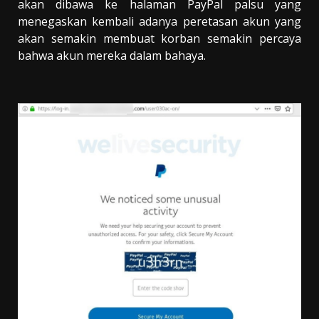
akan dibawa ke halaman PayPal palsu yang
menegaskan kembali adanya peretasan akun yang
akan semakin membuat korban semakin percaya
bahwa akun mereka dalam bahaya.