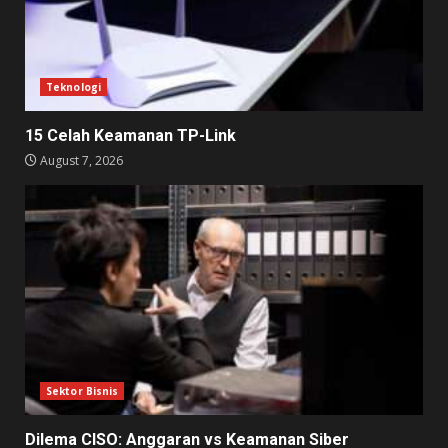
Teknologi
15 Celah Keamanan TP-Link
August 7, 2026
Sektor Bisnis
Dilema CISO: Anggaran vs Keamanan Siber