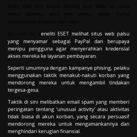
kredit, kartu debit ataupun rekening bank. Walau tak secara
khusus ditujukan untuk para penjual
,
namun PayPal
mempermudah pengelola toko
online.
eneliti ESET melihat situs web palsu
Baru-baru ini
, p
yang menyamar sebagai PayPal dan berupaya
menipu pengguna agar menyerahkan kredensial
akses mereka ke layanan pembayaran.
Seperti umumnya dengan kampanye phising, pelaku
menggunakan taktik menakut-nakuti korban yang
mendorong mereka untuk mengambil tindakan
tergesa-gesa.
Taktik di sini melibatkan email spam yang memberi
peringatan tentang ‘unusual activity’ atau aktivitas
tidak biasa di akun korban, yang secara persuasif
mendorong mereka untuk mengamankannya dan
menghindari kerugian finansial.