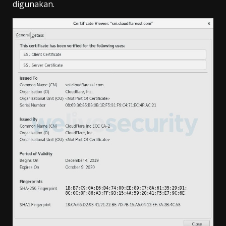
digunakan.