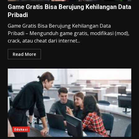
Game Gratis Bisa Berujung Kehilangan Data
Pribadi
Game Gratis Bisa Berujung Kehilangan Data
Pribadi – Mengunduh game gratis, modifikasi (mod),
Dilema CISO: Anggaran vs
crack, atau cheat dari internet...
Keamanan Siber
August 7, 2026
3
Read More
Saat Asisten AI Menjadi Mata-
Mata Rapat Anda
August 6, 2026
4
Satu Server Ribuan Korban
August 6, 2026
Edukasi
5