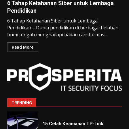
6 Tahap Ketahanan Siber untuk Lembaga
Pendidikan
Celah Supply Chain QuickFox
Sebarkan Malware
6 Tahap Ketahanan Siber untuk Lembaga
August 6, 2026
Pendidikan – Dunia pendidikan di berbagai belahan
6
bumi tengah menghadapi badai transformasi...
Read More
Email Phising Menyamar
Balasan
August 6, 2026
7
Badai Phising Global: Kit AiTM
Incar Microsoft 365
August 7, 2026
1
TRENDING
15 Celah Keamanan TP-Link