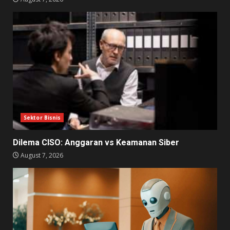
Celah Supply Chain QuickFox
Sebarkan Malware
August 6, 2026
6
Email Phising Menyamar
Balasan
August 6, 2026
7
Sektor Bisnis
Dilema CISO: Anggaran vs Keamanan Siber
August 7, 2026