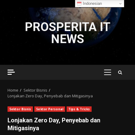
Indonesian
Skip
to
PROSPERITA IT
content
NEWS
PRIMARY
MENU
Home
Sektor Bisnis
Lonjakan Zero Day, Penyebab dan Mitigasinya
Sektor Bisnis
Sektor Personal
Tips & Tricks
Lonjakan Zero Day, Penyebab dan
Mitigasinya