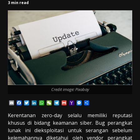
3 min read
Credit image: Pixabay
Email
Facebook
Twitter
LinkedIn
WhatsApp
WeChat
Telegram
Gmail
Yahoo
Messenger
Share
Mail
Kerentanan zero-day selalu memiliki reputasi
khusus di bidang keamanan siber. Bug perangkat
lunak ini dieksploitasi untuk serangan sebelum
kelemahannya diketahui oleh vendor perangkat