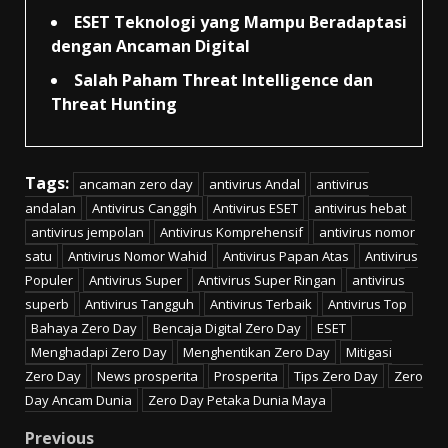
ESET Teknologi yang Mampu Beradaptasi
dengan Ancaman Digital
Salah Paham Threat Intelligence dan
Threat Hunting
Tags:
ancaman zero day
antivirus Andal
antivirus
andalan
Antivirus Canggih
Antivirus ESET
antivirus hebat
antivirus jempolan
Antivirus Komprehensif
antivirus nomor
satu
Antivirus Nomor Wahid
Antivirus Papan Atas
Antivirus
Populer
Antivirus Super
Antivirus Super Ringan
antivirus
superb
Antivirus Tangguh
Antivirus Terbaik
Antivirus Top
Bahaya Zero Day
Bencaja Digital Zero Day
ESET
Menghadapi Zero Day
Menghentikan Zero Day
Mitigasi
Zero Day
News prosperita
Prosperita
Tips Zero Day
Zero
Day Ancam Dunia
Zero Day Petaka Dunia Maya
Post
Previous