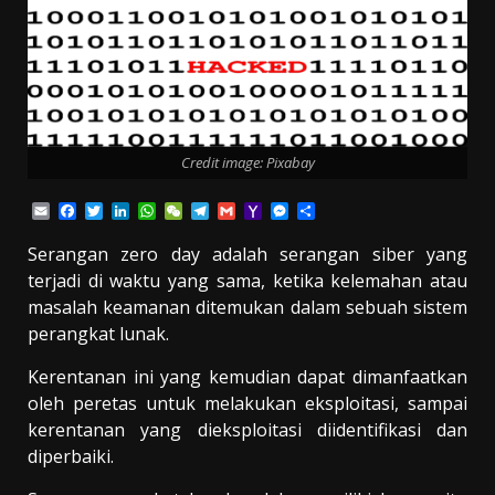
Credit image: Pixabay
Email
Facebook
Twitter
LinkedIn
WhatsApp
WeChat
Telegram
Gmail
Yahoo
Messenger
Share
Mail
Serangan zero day adalah serangan siber yang
terjadi di waktu yang sama, ketika kelemahan atau
masalah keamanan ditemukan dalam sebuah sistem
perangkat lunak.
Kerentanan ini yang kemudian dapat dimanfaatkan
oleh peretas untuk melakukan eksploitasi, sampai
kerentanan yang dieksploitasi diidentifikasi dan
diperbaiki.