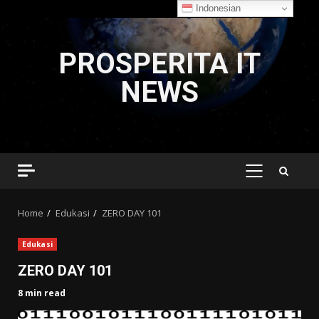
Indonesian
Skip
to
PROSPERITA IT
content
NEWS
PRIMARY
MENU
Home
Edukasi
ZERO DAY 101
Edukasi
ZERO DAY 101
8 min read