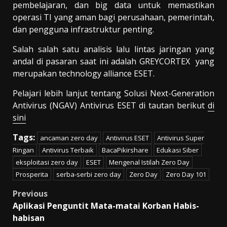
pembelajaran, dan big data untuk memastikan
operasi TI yang aman bagi perusahaan, pemerintah,
dan pengguna infrastruktur penting.
Salah salah satu analisis lalu lintas jaringan yang
andal di pasaran saat ini adalah GREYCORTEX yang
merupakan technology alliance ESET.
Pelajari lebih lanjut tentang Solusi Next-Generation
Antivirus (NGAV) Antivirus ESET di tautan berikut
di
sini
Tags:
ancaman zero day
Antivirus ESET
Antivirus Super
Ringan
Antivirus Terbaik
BacaPikirshare
Edukasi Siber
eksploitasi zero day
ESET
Mengenal Istilah Zero Day
Prosperita
serba-serbi zero day
Zero Day
Zero Day 101
Post
Previous
Aplikasi Penguntit Mata-matai Korban Habis-
navigation
habisan