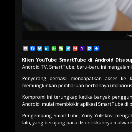
Ima
Email
Facebook
Twitter
LinkedIn
WhatsApp
WeChat
Telegram
Gmail
Yahoo
Messenger
Share
Mail
Klien YouTube SmartTube di Android Disusu
Android TV, SmartTube, baru-baru ini mengalami
Penyerang berhasil mendapatkan akses ke k
memungkinkan pembaruan berbahaya (malicious 
Kompromi ini terungkap ketika banyak penggun
Android, mulai memblokir aplikasi SmartTube di 
Pengembang SmartTube, Yuriy Yuliskov, mengaku
lalu, yang berujung pada disuntikkannya malware 