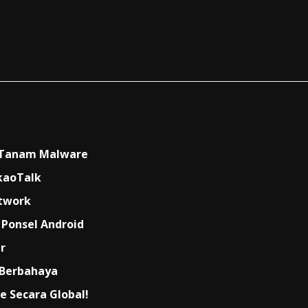
a Tanam Malware
kaoTalk
twork
Ponsel Android
r
 Berbahaya
e Secara Global!