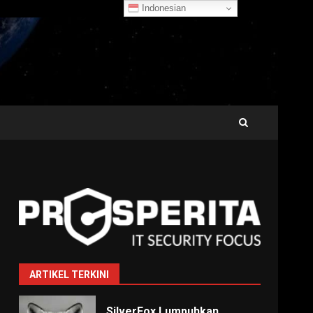
Indonesian
ARTIKEL TERKINI
SilverFox Lumpuhkan