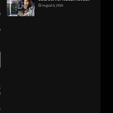
August 6, 2026
n
n
g
a
e