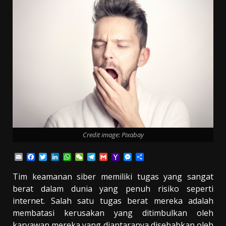
Credit image: Pixabay
Email
Facebook
Twitter
LinkedIn
WhatsApp
WeChat
Telegram
Gmail
Yahoo
Messenger
Share
Mail
Tim keamanan siber memiliki tugas yang sangat
berat dalam dunia yang penuh risiko seperti
internet. Salah satu tugas berat mereka adalah
membatasi kerusakan yang ditimbulkan oleh
karyawan mereka yang diantaranya disebabkan oleh