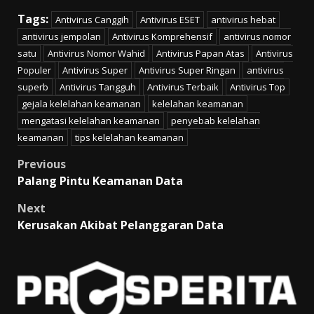
Tags:
Antivirus Canggih
Antivirus ESET
antivirus hebat
antivirus jempolan
Antivirus Komprehensif
antivirus nomor
satu
Antivirus Nomor Wahid
Antivirus Papan Atas
Antivirus
Populer
Antivirus Super
Antivirus Super Ringan
antivirus
superb
Antivirus Tangguh
Antivirus Terbaik
Antivirus Top
gejala kelelahan keamanan
kelelahan keamanan
mengatasi kelelahan keamanan
penyebab kelelahan
keamanan
tips kelelahan keamanan
Post
Previous
Palang Pintu Keamanan Data
navigation
Next
Kerusakan Akibat Pelanggaran Data