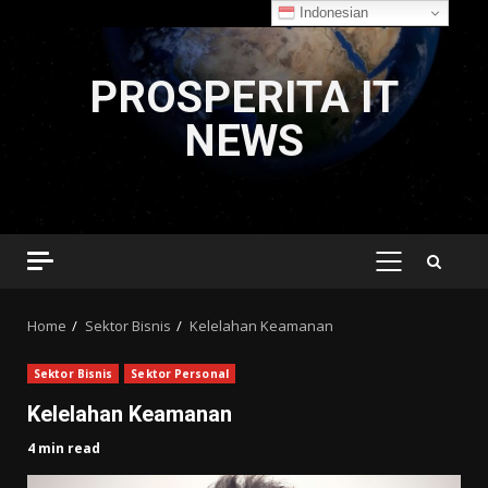
Indonesian
Skip
to
PROSPERITA IT
content
NEWS
PRIMARY
MENU
Home
Sektor Bisnis
Kelelahan Keamanan
Sektor Bisnis
Sektor Personal
Kelelahan Keamanan
4 min read