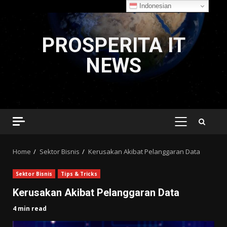
Indonesian
Skip
to
PROSPERITA IT
content
NEWS
PRIMARY
MENU
Home
Sektor Bisnis
Kerusakan Akibat Pelanggaran Data
Sektor Bisnis
Tips & Tricks
Kerusakan Akibat Pelanggaran Data
4 min read