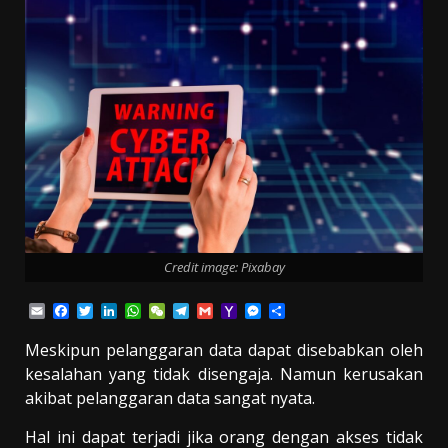
Credit image: Pixabay
Email
Facebook
Twitter
LinkedIn
WhatsApp
WeChat
Telegram
Gmail
Yahoo
Messenger
Share
Mail
Meskipun pelanggaran data dapat disebabkan oleh
kesalahan yang tidak disengaja. Namun kerusakan
akibat pelanggaran data sangat nyata.
Hal ini dapat terjadi jika orang dengan akses tidak