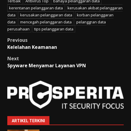
Terbaik
Antivirus Top
bahaya pelanggaran data
kerentanan pelanggaran data
kerusakan akibat pelanggaran
data
kerusakan pelanggaran data
korban pelanggaran
data
mencegah pelanggaran data
pelanggran data
perusahaan
tips pelanggaran data
Post
Previous
Kelelahan Keamanan
navigation
Next
Spyware Menyamar Layanan VPN
ARTIKEL TERKINI