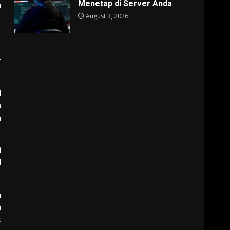
Menetap di Server Anda
n
August 3, 2026
r
l
a
n
i
l
n
n
k