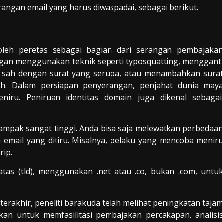
rangan email yang harus diwaspadai, sebagai berikut.
oleh peretas sebagai bagian dari serangan pembajaka
gan menggunakan teknik seperti typosquatting, menggant
g sah dengan surat yang serupa, atau menambahkan sura
ah. Dalam persiapan penyerangan, penjahat dunia may
ru. Peniruan identitas domain juga dikenal sebagai
ampak sangat tinggi. Anda bisa saja melewatkan perbedaa
 email yang ditiru. Misalnya, pelaku yang mencoba menir
rip.
tas (tld), menggunakan .net atau .co, bukan .com, untu
rakhir, peneliti barakuda telah melihat peningkatan taja
an untuk memfasilitasi pembajakan percakapan. analisi