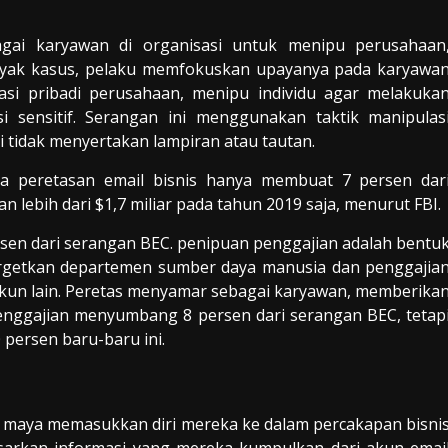
ai karyawan di organisasi untuk menipu perusahaan
anyak kasus, pelaku memfokuskan upayanya pada karyawa
asi pribadi perusahaan, menipu individu agar melakuka
 sensitif. Serangan ini menggunakan taktik manipulas
li tidak menyertakan lampiran atau tautan.
ra peretasan email bisnis hanya membuat 7 persen dar
 lebih dari $1,7 miliar pada tahun 2019 saja, menurut FBI.
sen dari serangan BEC. penipuan penggajian adalah bentu
argetkan departemen sumber daya manusia dan penggajia
 akun lain. Peretas menyamar sebagai karyawan, memberika
penggajian menyumbang 8 persen dari serangan BEC, tetap
persen baru-baru ini.
 maya memasukkan diri mereka ke dalam percakapan bisni