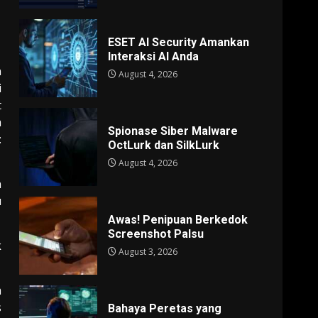
ESET AI Security Amankan
Interaksi AI Anda
n
August 4, 2026
i
t
a
Spionase Siber Malware
:
OctLurk dan SilkLurk
August 4, 2026
n
u
Awas! Penipuan Berkedok
Screenshot Palsu
k
August 3, 2026
m
s
Bahaya Peretas yang