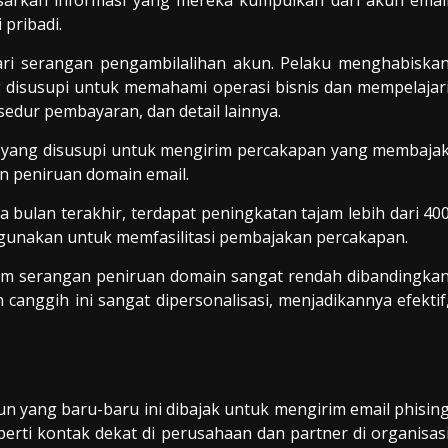
sarkan informasi yang mereka kumpulkan dari akun emai
pribadi.
ari serangan pengambilalihan akun. Pelaku menghabiska
disusupi untuk memahami operasi bisnis dan mempelajar
edur pembayaran, dan detail lainnya.
 yang disusupi untuk mengirim percakapan yang membaja
n peniruan domain email.
ulan terakhir, terdapat peningkatan tajam lebih dari 40
gunakan untuk memfasilitasi pembajakan percakapan.
am serangan peniruan domain sangat rendah dibandingka
canggih ini sangat dipersonalisasi, menjadikannya efektif
n yang baru-baru ini dibajak untuk mengirim email phisin
erti kontak dekat di perusahaan dan partner di organisas