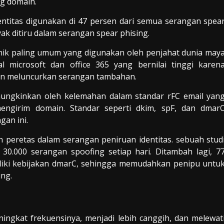
ng domain.
entitas digunakan di 47 persen dari semua serangan spea
ak ditiru dalam serangan spear phising.
eknik paling umum yang digunakan oleh penjahat dunia may
l microsoft dan office 365 yang bernilai tinggi karen
n meluncurkan serangan tambahan.
ungkinkan oleh kelemahan dalam standar rFC email yan
engirim domain. Standar seperti dkim, spF, dan dmar
gan ini.
peretas dalam serangan peniruan identitas. sebuah stud
0.000 serangan spoofing setiap hari. Ditambah lagi, 7
iliki kebijakan dmarC, sehingga memudahkan penipu untu
ng.
ngkat frekuensinya, menjadi lebih canggih, dan melewat