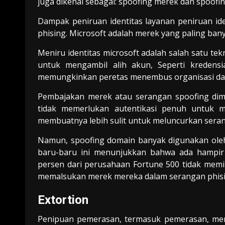
juga dikenal sebagai: spoofing merek dan spoofi
Dampak peniruan identitas layanan peniruan id
phising. Microsoft adalah merek yang paling bany
Meniru identitas microsoft adalah salah satu t
untuk mengambil alih akun, Seperti kredensia
memungkinkan peretas menembus organisasi da
Pembajakan merek atau serangan spoofing dim
tidak memerlukan autentikasi penuh untuk m
membuatnya lebih sulit untuk meluncurkan seran
Namun, spoofing domain banyak digunakan oleh 
baru-baru ini menunjukkan bahwa ada hampir 3
persen dari perusahaan Fortune 500 tidak mem
memalsukan merek mereka dalam serangan phisi
Extortion
Penipuan pemerasan, termasuk pemerasan, meni