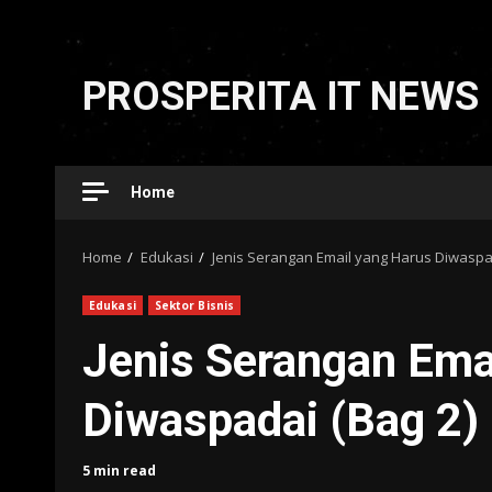
Skip
to
PROSPERITA IT NEWS
content
Home
Home
Edukasi
Jenis Serangan Email yang Harus Diwaspad
Edukasi
Sektor Bisnis
Jenis Serangan Ema
Diwaspadai (Bag 2)
5 min read