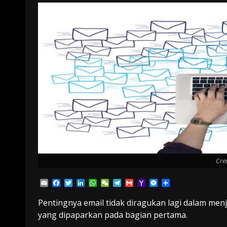
Cre
Email
Facebook
Twitter
LinkedIn
WhatsApp
WeChat
Telegram
Gmail
Yahoo
Messenger
Share
Mail
Pentingnya email tidak diragukan lagi dalam menj
yang dipaparkan pada bagian pertama.