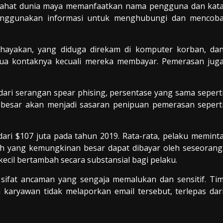
enjahat dunia maya memanfaatkan nama pengguna dan kat
menggunakan informasi untuk menghubungi dan mencob
hayakan, yang diduga direkam di komputer korban, da
 kontaknya kecuali mereka membayar. Pemerasan jug
ri serangan spear phising, persentase yang sama sepert
 besar akan menjadi sasaran penipuan pemerasan sepert
ari $107 juta pada tahun 2019. Rata-rata, pelaku memint
ah yang kemungkinan besar dapat dibayar oleh seseorang
cil bertambah secara substansial bagi pelaku.
sifat ancaman yang sengaja memalukan dan sensitif. Ti
a karyawan tidak melaporkan email tersebut, terlepas dar