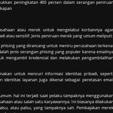
njukkan peningkatan 400 persen dalam serangan penirua
akapan
usahaan atau merek untuk mengelabui korbannya aga
 atau sensitif. Jenis peniruan merek yang umum meliputi:
n phising yang dirancang untuk meniru perusahaan terkena
dalah jenis serangan phising yang populer karena emailny
tuk mengambil kredensial dan melakukan pengambilaliha
nakan untuk mencuri informasi identitas pribadi, sepert
n identitas layanan juga dikenal sebagai: peretasan emai
umum. hal ini terjadi saat pelaku tampaknya menggunaka
ahaan atau salah satu karyawannya. Ini biasanya dilakuka
lsu, atau palsu, yang tampaknya sah. Pembajakan mere