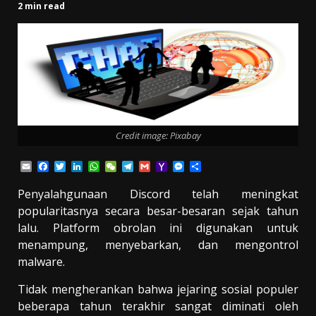
2 min read
Credit image: Pixabay
Email
Facebook
Twitter
LinkedIn
WhatsApp
WeChat
Telegram
Gmail
Yahoo
Messenger
Share
Mail
Penyalahgunaan Discord telah meningkat
popularitasnya secara besar-besaran sejak tahun
lalu. Platform obrolan ini digunakan untuk
menampung, menyebarkan, dan mengontrol
malware.
Tidak mengherankan bahwa jejaring sosial populer
beberapa tahun terakhir sangat diminati oleh