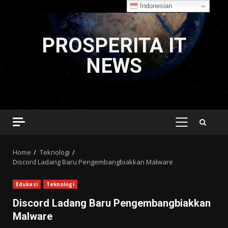
Indonesian
Skip
to
PROSPERITA IT
content
NEWS
PRIMARY
MENU
Home
Teknologi
Discord Ladang Baru Pengembangbiakkan Malware
Edukasi
Teknologi
Discord Ladang Baru Pengembangbiakkan
Malware