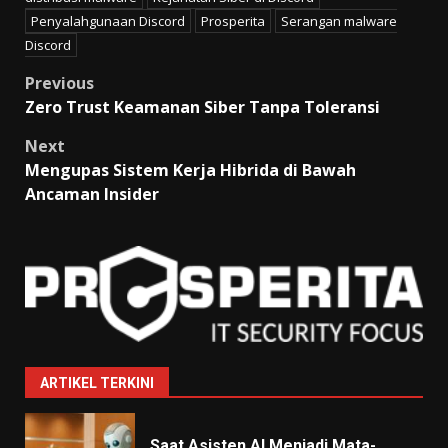
Penyalahgunaan Discord
Prosperita
Serangan malware
Discord
Post
Previous
Zero Trust Keamanan Siber Tanpa Toleransi
navigation
Next
Mengupas Sistem Kerja Hibrida di Bawah
Ancaman Insider
ARTIKEL TERKINI
Saat Asisten AI Menjadi Mata-