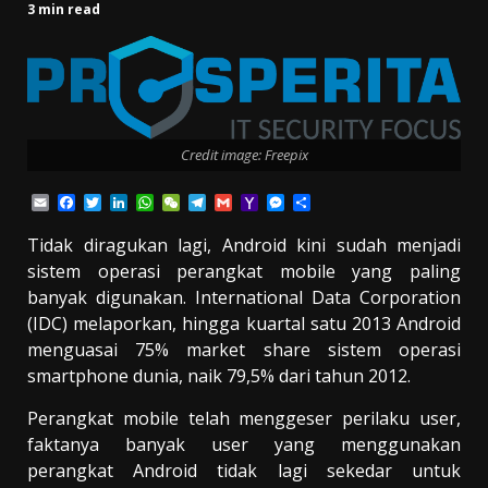
3 min read
Credit image: Freepix
Email
Facebook
Twitter
LinkedIn
WhatsApp
WeChat
Telegram
Gmail
Yahoo
Messenger
Share
Mail
Tidak diragukan lagi, Android kini sudah menjadi
sistem operasi perangkat mobile yang paling
banyak digunakan. International Data Corporation
(IDC) melaporkan, hingga kuartal satu 2013 Android
menguasai
75% market share sistem operasi
smartphone dunia, naik 79,5% dari tahun 2012.
Perangkat mobile telah menggeser perilaku user,
faktanya banyak user yang menggunakan
perangkat Android tidak lagi sekedar untuk