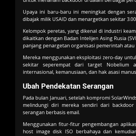
untuk menanam backdoor di dalam berbagai per
Upaya ini baru-baru ini meningkat dengan se
dibajak milik USAID dan menargetkan sekitar 3.00
Kelompok peretas, yang dikenal di industri ke
dikaitkan dengan Badan Intelijen Asing Rusia (SV
panjang penargetan organisasi pemerintah atau 
Mereka menggunakan eksploitasi zero-day untu
sekitar seperempat dari target Nobelium 
internasional, kemanusiaan, dan hak asasi manus
Ubah Pendekatan Serangan
Pada bulan Januari, setelah kompromi SolarWinds
melindungi diri mereka sendiri dari backdo
serangan berbasis email.
Menggunakan fitur-fitur pengembangan aplikas
host image disk ISO berbahaya dan kemudia