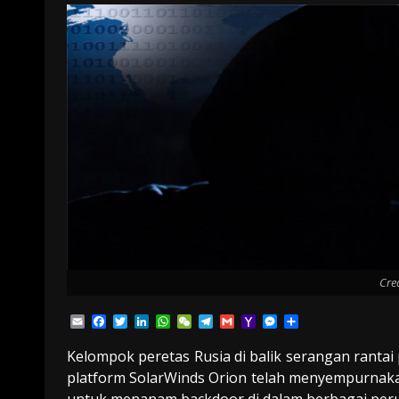
Cre
Email
Facebook
Twitter
LinkedIn
WhatsApp
WeChat
Telegram
Gmail
Yahoo
Messenger
Share
Mail
Kelompok peretas Rusia di balik serangan rant
platform SolarWinds Orion telah menyempurnaka