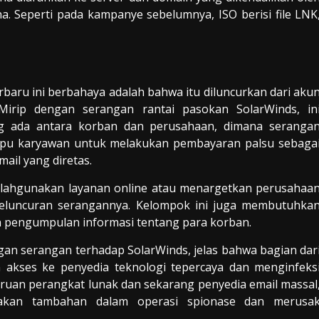
 Seperti pada kampanye sebelumnya, ISO berisi file LNK
aru ini berbahaya adalah bahwa itu diluncurkan dari aku
Mirip dengan serangan rantai pasokan SolarWinds, in
 ada antara korban dan perusahaan, dimana seranga
ipu karyawan untuk melakukan pembayaran palsu sebaga
il yang diretas.
alahgunakan layanan online atau menargetkan perusahaa
eluncuran serangannya. Kelompok ini juga membutuhka
 pengumpulan informasi tentang para korban.
an serangan terhadap SolarWinds, jelas bahwa bagian dar
kses ke penyedia teknologi tepercaya dan menginfeks
an perangkat lunak dan sekarang penyedia email massal
akan tambahan dalam operasi spionase dan merusa