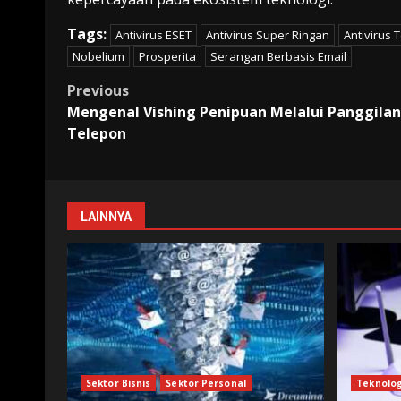
Tags:
Antivirus ESET
Antivirus Super Ringan
Antivirus 
Nobelium
Prosperita
Serangan Berbasis Email
Post
Previous
Mengenal Vishing Penipuan Melalui Panggilan
navigation
Telepon
LAINNYA
Sektor Bisnis
Sektor Personal
Teknolog