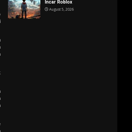
Incar Roblox
August 5, 2026
e
i
a
n
n
k
n
n
h
e
h