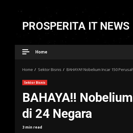
Skip
to
PROSPERITA IT NEWS
content
Home
Home
Sektor Bisnis
BAHAYA!! Nobelium Incar 150 Perusa
Sektor Bisnis
BAHAYA!! Nobelium
di 24 Negara
3 min read