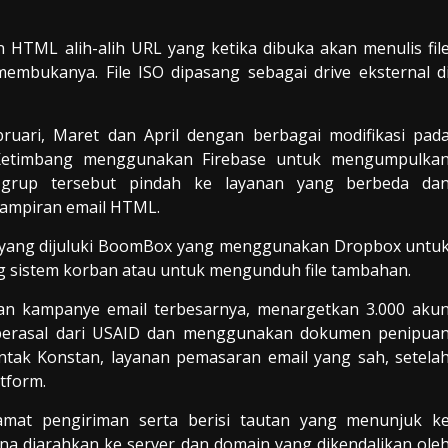
 HTML alih-alih URL yang ketika dibuka akan menulis fil
mbukanya. File ISO dipasang sebagai drive eksternal d
ruari, Maret dan April dengan berbagai modifikasi pad
 Ketimbang menggunakan Firebase untuk mengumpulka
, grup tersebut pindah ke layanan yang berbeda da
lampiran email HTML.
 yang dijuluki BoomBox yang menggunakan Dropbox untu
 sistem korban atau untuk mengunduh file tambahan.
kan kampanye email terbesarnya, menargetkan 3.000 aku
berasal dari USAID dan menggunakan dokumen penipua
ontak Konstan, layanan pemasaran email yang sah, setela
tform.
amat pengiriman serta berisi tautan yang menunjuk k
na diarahkan ke server dan domain yang dikendalikan ole