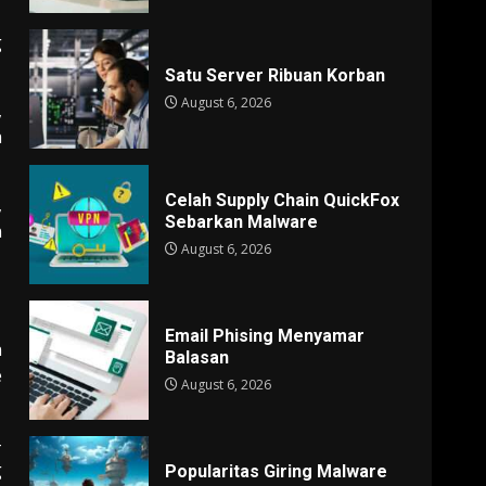
g
Satu Server Ribuan Korban
August 6, 2026
,
h
Celah Supply Chain QuickFox
,
Sebarkan Malware
n
August 6, 2026
Email Phising Menyamar
n
Balasan
e
August 6, 2026
-
g
Popularitas Giring Malware