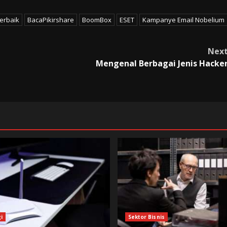
Terbaik
BacaPikirshare
BoomBox
ESET
Kampanye Email Nobelium
Nex
Mengenal Berbagai Jenis Hacke
i
Sektor Bisnis