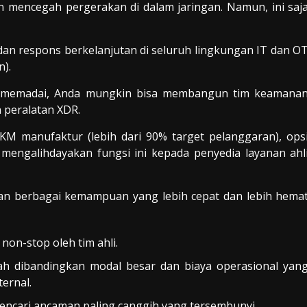
n mencegah pergerakan di dalam jaringan. Namun, ini saj
dan respons berkelanjutan di seluruh lingkungan IT dan O
n).
n memadai, Anda mungkin bisa membangun tim keamana
n peralatan XDR.
M manufaktur (lebih dari 90% target pelanggaran), ops
mengalihdayakan fungsi ini kepada penyedia layanan ahl
an berbagai kemampuan yang lebih cepat dan lebih hema
on-stop oleh tim ahli.
ah dibandingkan modal besar dan biaya operasional yan
ernal.
encari ancaman paling canggih yang tersembunyi.