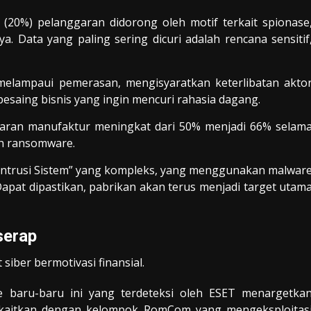
(20%) pelanggaran didorong oleh motif terkait spionase
. Data yang paling sering dicuri adalah rencana sensitif
 melampaui pemerasan, mengisyaratkan keterlibatan akto
pesaing bisnis yang ingin mencuri rahasia dagang.
ggaran manufaktur meningkat dari 50% menjadi 66% selam
eh ransomware.
“Intrusi Sistem” yang kompleks, yang menggunakan malwar
apat dipastikan, pabrikan akan terus menjadi target utam
serap
iber bermotivasi finansial.
 baru-baru ini yang terdeteksi oleh ESET menargetka
dikaitkan dengan kelompok RomCom yang mengeksploitas