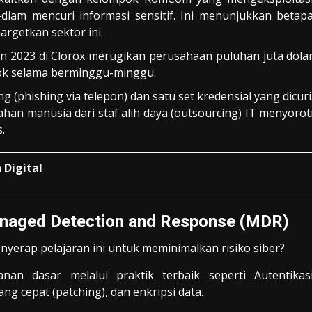
diam mencuri informasi sensitif. Ini menunjukkan betap
rgetkan sektor ini.
n 2023 di Clorox merugikan perusahaan puluhan juta dola
ok selama berminggu-minggu.
g (phishing via telepon) dan satu set kredensial yang dicuri
ahan manusia dari staf alih daya (outsourcing) IT menyorot
.
 Digital
naged Detection and Response (MDR)
erap pelajaran ini untuk meminimalkan risiko siber?
n dasar melalui praktik terbaik seperti Autentikas
g cepat (patching), dan enkripsi data.