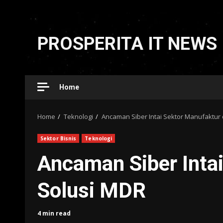
Skip
to
PROSPERITA IT NEWS
content
Home
Home
Teknologi
Ancaman Siber Intai Sektor Manufaktur
Sektor Bisnis
Teknologi
Ancaman Siber Inta
Solusi MDR
4 min read