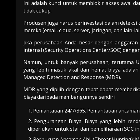
Ini adalah kunci untuk memblokir akses awal da
tidak cukup.
Produsen juga harus berinvestasi dalam deteksi 
mereka (email, cloud, server, jaringan, dan lain-lai
Jika perusahaan Anda besar dengan anggara
internal (Security Operations Center/SOC) denga
Namun, untuk banyak perusahaan, terutama UK
yang lebih masuk akal dan hemat biaya adalah 
Managed Detection and Response (MDR).
MDR yang dipilih dengan tepat dapat memberik
biaya daripada membangunnya sendiri:
Pemantauan 24/7/365: Pemantauan ancaman n
Pengurangan Biaya: Biaya yang lebih rend
diperlukan untuk staf dan pemeliharaan SOC int
Perburuan Ancaman Ahli (Threat Hunting): M