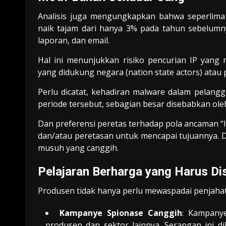
Analisis juga mengungkapkan bahwa seperlima 
naik tajam dari hanya 3% pada tahun sebelumnya
laporan, dan email.
Hal ini menunjukkan risiko pencurian IP yang
yang didukung negara (nation state actors) atau 
Perlu dicatat, kehadiran malware dalam pelan
periode tersebut, sebagian besar disebabkan ol
Dan preferensi peretas terhadap pola ancaman 
dan/atau peretasan untuk mencapai tujuannya. D
musuh yang canggih.
Pelajaran Berharga yang Harus Di
Produsen tidak hanya perlu mewaspadai penjahat s
Kampanye Spionase Canggih
: Kampanye
produsen dan sektor lainnya. Serangan ini 