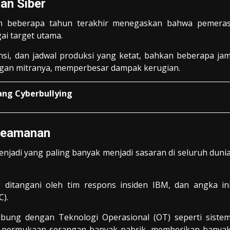
an Siber
am beberapa tahun terakhir menegaskan bahwa pemera
ai target utama.
nsi, dan jadwal produksi yang ketat, bahkan beberapa ja
ingan mitranya, memperbesar dampak kerugian.
ng Cyberbullying
 Keamanan
njadi yang paling banyak menjadi sasaran di seluruh duni
 ditangani oleh tim respons insiden IBM, dan angka in
C).
ubung dengan Teknologi Operasional (OT) seperti siste
as permukaan serangan banyak pabrik, memberikan banya