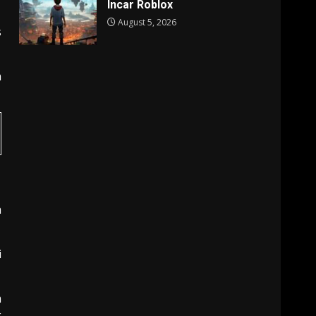
Incar Roblox
August 5, 2026
s
m
a
i
m
k