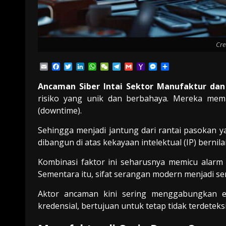
Cre
Email
Facebook
Twitter
LinkedIn
WhatsApp
WeChat
Telegram
Gmail
Yahoo
Messenger
Share
Mail
Ancaman Siber Intai Sektor Manufaktur dan
risiko yang unik dan berbahaya. Mereka memi
(downtime).
Sehingga menjadi jantung dari rantai pasokan 
dibangun di atas kekayaan intelektual (IP) bernila
Kombinasi faktor ini seharusnya memicu alarm
Sementara itu, sifat serangan modern menjadi se
Aktor ancaman kini sering menggabungkan eks
kredensial, bertujuan untuk tetap tidak terdete