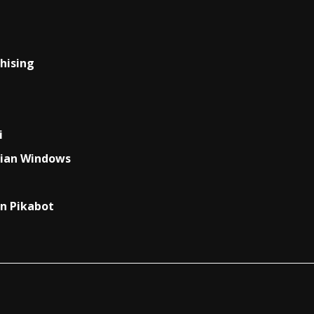
hising
i
rian Windows
an Pikabot