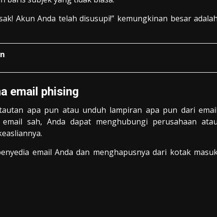
sak! Akun Anda telah disusupi!” kemungkinan besar adala
an
a email phising
k tautan apa pun atau unduh lampiran apa pun dari emai
tu email sah, Anda dapat menghubungi perusahaan ata
keasliannya.
 penyedia email Anda dan menghapusnya dari kotak masu