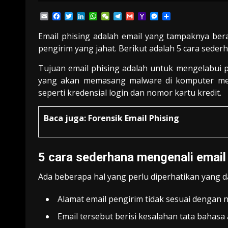
Email
Facebook
Twitter
LinkedIn
WhatsApp
WeChat
Telegram
Gmail
Yahoo
Messenger
Share
Mail
Email phising adalah email yang tampaknya ber
pengirim yang jahat. Berikut adalah 5 cara seder
Tujuan email phising adalah untuk mengelabui
yang akan memasang malware di komputer merek
seperti kredensial login dan nomor kartu kredit.
Baca juga:
Forensik Email Phising
5 cara sederhana mengenali email
Ada beberapa hal yang perlu diperhatikan yang 
Alamat email pengirim tidak sesuai dengan 
Email tersebut berisi kesalahan tata bahasa