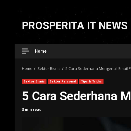
Skip
to
PROSPERITA IT NEWS
content
Home
Home
Sektor Bisnis
5 Cara Sederhana Mengenali Email P
Sektor Bisnis
Sektor Personal
Tips & Tricks
5 Cara Sederhana M
3 min read