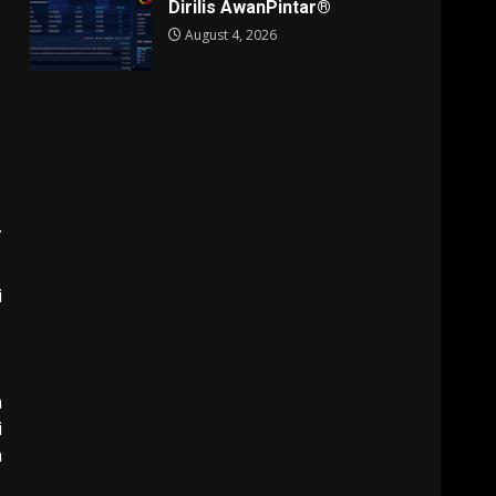
Dirilis AwanPintar®
August 4, 2026
.
i
a
i
h