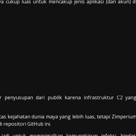
cukup luas untuk mencakup jenis aplikasi (dan akun) d
r penyusupan dari publik karena infrastruktur C2 yan
s kejahatan dunia maya yang lebih luas, tetapi Zimperiu
repositori GitHub ini.
 jadi untuk meminimalkan kemungkinan infeksi, hindar