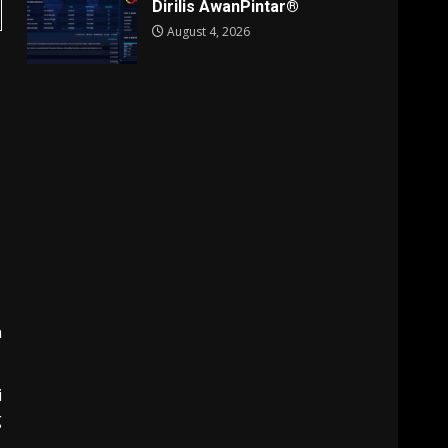
Dirilis AwanPintar®
August 4, 2026
n
i
g