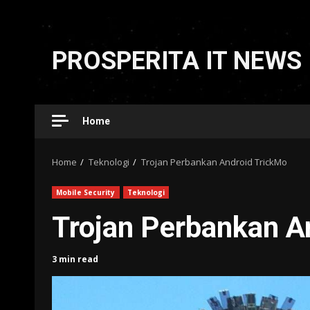
Skip
to
PROSPERITA IT NEWS
content
Home
Home
Teknologi
Trojan Perbankan Android TrickMo
Mobile Security
Teknologi
Trojan Perbankan A
3 min read