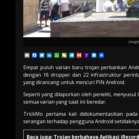
image
Email
Facebook
Twitter
LinkedIn
WhatsApp
WeChat
Telegram
Gmail
Yahoo
Messenger
Share
Mail
Empat puluh varian baru trojan perbankan Android
dengan 16 dropper dan 22 infrastruktur perinta
yang dirancang untuk mencuri PIN Android.
Seperti yang dilaporkan oleh peneliti, menyusul
semua varian yang saat ini beredar.
TrickMo pertama kali didokumentasikan pada 
serangan terhadap pengguna Android setidaknya
Baca juga:
Trojan berbahaya Aplikasi iRecor