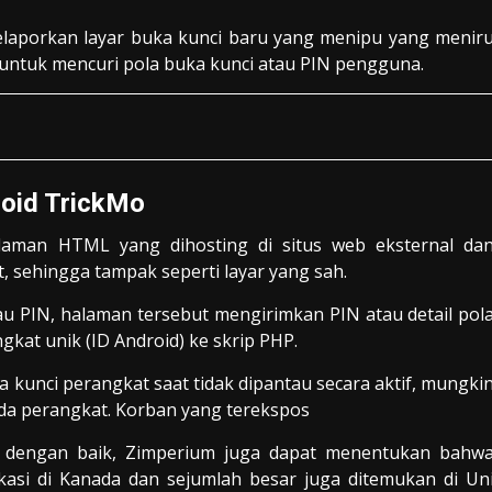
melaporkan layar buka kunci baru yang menipu yang menir
g untuk mencuri pola buka kunci atau PIN pengguna.
oid TrickMo
aman HTML yang dihosting di situs web eksternal da
, sehingga tampak seperti layar yang sah.
 PIN, halaman tersebut mengirimkan PIN atau detail pol
kat unik (ID Android) ke skrip PHP.
nci perangkat saat tidak dipantau secara aktif, mungki
da perangkat. Korban yang terekspos
n dengan baik, Zimperium juga dapat menentukan bahw
okasi di Kanada dan sejumlah besar juga ditemukan di Un