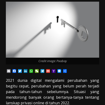
Credit image: Pixabay
Email
Facebook
Twitter
LinkedIn
WhatsApp
WeChat
Telegram
Gmail
Yahoo
Messenger
Share
Mail
2021 dunia digital mengalami perubahan yang
begitu cepat, perubahan yang belum perah terjadi
pada tahun-tahun sebelumnya. Situasi yang
mendorong banyak orang bertanya-tanya tentang
lanskap privasi online di tahun 2022.