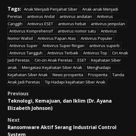
Tags:
Anak Menjadi Penjahat Siber
Anak-anak Menjadi
Peretas
antivirus Andal
antivirus andalan
Antivirus
Canggih
Antivirus ESET
antivirus hebat
antivirus jempolan
Antivirus Komprehensif
antivirus nomor satu
Antivirus
Nomor Wahid
Antivirus Papan Atas
Antivirus Populer
Antivirus Super
Antivirus Super Ringan
antivirus superb
Antivirus Tangguh
Antivirus Terbaik
Antivirus Top
Ciri Anak
Jadi Peretas
Ciri-ciri Anak Peretas
ESET
Kejahatan Siber
anak
Mengatasi Kejahatan Siber Anak
Menghadapi
Kejahatan Siber Anak
News prosperita
Prosperita
Tanda
Anak Jadi Peretas
Tip Hadapi kejahatan SIber Anak
Post
Previous
Teknologi, Kemajuan, dan Iklim (Dr. Ayana
navigation
Elizabeth Johnson)
Next
Ransomware Aktif Serang Industrial Control
System