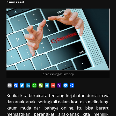
3 min read
Credit image: Pixabay
Email
Facebook
Twitter
LinkedIn
WhatsApp
WeChat
Telegram
Gmail
Yahoo
Messenger
Share
Mail
Ketika kita berbicara tentang kejahatan dunia maya
dan anak-anak, seringkali dalam konteks melindungi
kaum muda dari bahaya online. Itu bisa berarti
memastikan perangkat anak-anak kita memiliki