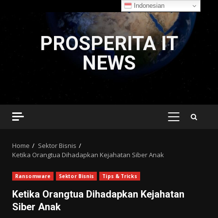
Indonesian
Skip
to
PROSPERITA IT
content
NEWS
PRIMARY
MENU
Home
Sektor Bisnis
Ketika Orangtua Dihadapkan Kejahatan Siber Anak
Ransomware
Sektor Bisnis
Tips & Tricks
Ketika Orangtua Dihadapkan Kejahatan
Siber Anak