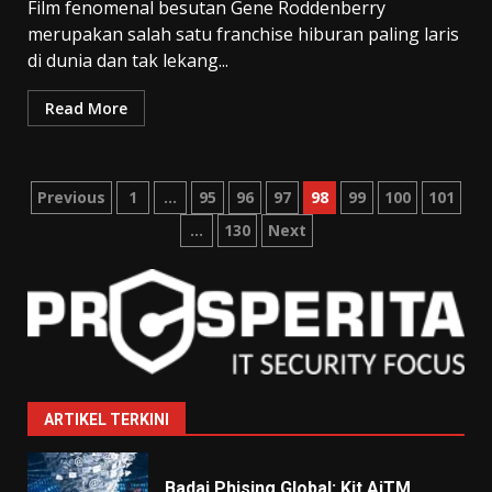
Film fenomenal besutan Gene Roddenberry
merupakan salah satu franchise hiburan paling laris
di dunia dan tak lekang...
Read More
Posts
Previous
1
…
95
96
97
98
99
100
101
…
130
Next
pagination
ARTIKEL TERKINI
Badai Phising Global: Kit AiTM