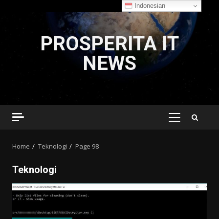
Indonesian
Skip
to
PROSPERITA IT
content
NEWS
PRIMARY
MENU
Home
Teknologi
Page 98
Teknologi