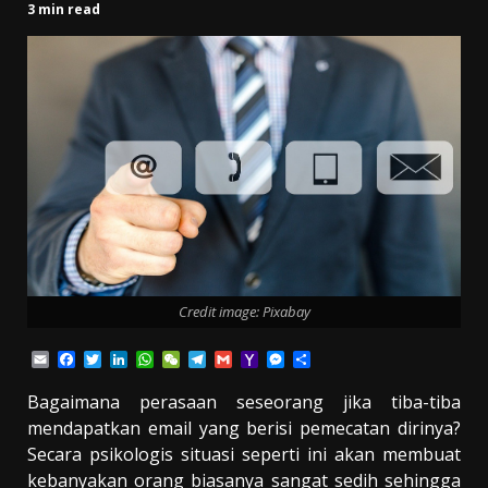
3 min read
Credit image: Pixabay
Email
Facebook
Twitter
LinkedIn
WhatsApp
WeChat
Telegram
Gmail
Yahoo
Messenger
Share
Mail
Bagaimana perasaan seseorang jika tiba-tiba
mendapatkan email yang berisi pemecatan dirinya?
Secara psikologis situasi seperti ini akan membuat
kebanyakan orang biasanya sangat sedih sehingga