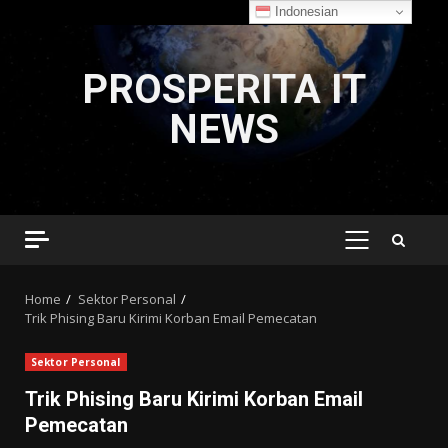
Indonesian
Skip
to
PROSPERITA IT
content
NEWS
PRIMARY
MENU
Home
Sektor Personal
Trik Phising Baru Kirimi Korban Email Pemecatan
Sektor Personal
Trik Phising Baru Kirimi Korban Email
Pemecatan