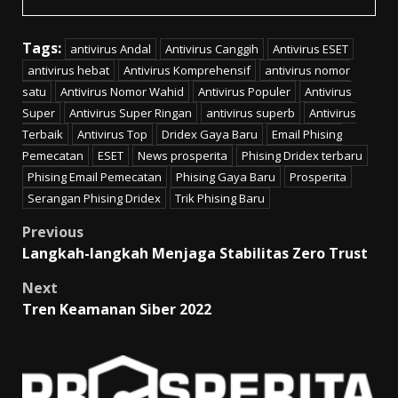
Tags:
antivirus Andal
Antivirus Canggih
Antivirus ESET
antivirus hebat
Antivirus Komprehensif
antivirus nomor
satu
Antivirus Nomor Wahid
Antivirus Populer
Antivirus
Super
Antivirus Super Ringan
antivirus superb
Antivirus
Terbaik
Antivirus Top
Dridex Gaya Baru
Email Phising
Pemecatan
ESET
News prosperita
Phising Dridex terbaru
Phising Email Pemecatan
Phising Gaya Baru
Prosperita
Serangan Phising Dridex
Trik Phising Baru
Post
Previous
Langkah-langkah Menjaga Stabilitas Zero Trust
navigation
Next
Tren Keamanan Siber 2022