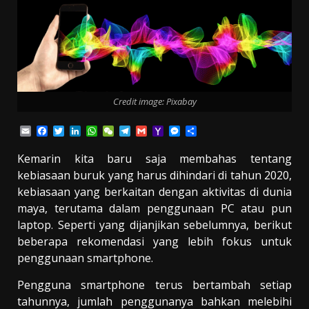
Credit image: Pixabay
Email
Facebook
Twitter
LinkedIn
WhatsApp
WeChat
Telegram
Gmail
Yahoo
Messenger
Share
Mail
Kemarin kita baru saja membahas tentang
kebiasaan buruk yang harus dihindari di tahun 2020,
kebiasaan yang berkaitan dengan aktivitas di dunia
maya, terutama dalam penggunaan PC atau pun
laptop. Seperti yang dijanjikan sebelumnya, berikut
beberapa rekomendasi yang lebih fokus untuk
penggunaan smartphone.
Pengguna smartphone terus bertambah setiap
tahunnya, jumlah penggunanya bahkan melebihi