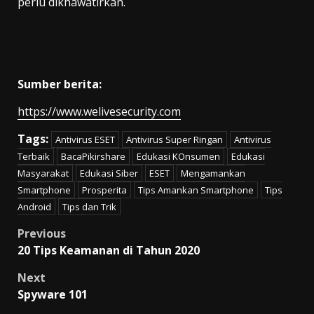
perlu dikhawatirkan.
Sumber berita:
https://www.welivesecurity.com
Tags:
Antivirus ESET
Antivirus Super Ringan
Antivirus
Terbaik
BacaPikirshare
Edukasi KOnsumen
Edukasi
Masyarakat
Edukasi Siber
ESET
Mengamankan
Smartphone
Prosperita
Tips Amankan Smartphone
Tips
Android
Tips dan Trik
Post
Previous
20 Tips Keamanan di Tahun 2020
navigation
Next
Spyware 101