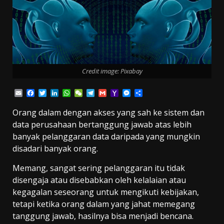
Credit image: Pixabay
Email
Facebook
Twitter
LinkedIn
WhatsApp
WeChat
Telegram
Gmail
Yahoo
Messenger
Share
Mail
Orang dalam dengan akses yang sah ke sistem dan
data perusahaan bertanggung jawab atas lebih
banyak pelanggaran data daripada yang mungkin
disadari banyak orang.
Memang, sangat sering pelanggaran itu tidak
disengaja atau disebabkan oleh kelalaian atau
kegagalan seseorang untuk mengikuti kebijakan,
tetapi ketika orang dalam yang jahat memegang
tanggung jawab, hasilnya bisa menjadi bencana.