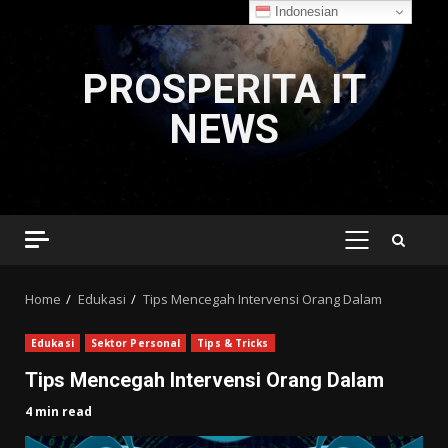
Indonesian
Skip
to
PROSPERITA IT
content
NEWS
PRIMARY
MENU
Home
Edukasi
Tips Mencegah Intervensi Orang Dalam
Edukasi
Sektor Personal
Tips & Tricks
Tips Mencegah Intervensi Orang Dalam
4 min read