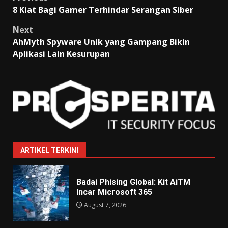
Post
8 Kiat Bagi Gamer Terhindar Serangan Siber
navigation
Next
AhMyth Spyware Unik yang Gampang Bikin
Aplikasi Lain Kesurupan
ARTIKEL TERKINI
Badai Phising Global: Kit AiTM
Incar Microsoft 365
August 7, 2026