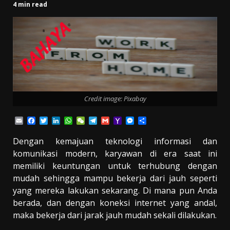
4 min read
Credit image: Pixabay
Email
Facebook
Twitter
LinkedIn
WhatsApp
WeChat
Telegram
Gmail
Yahoo
Messenger
Share
Mail
Dengan kemajuan teknologi informasi dan
komunikasi modern, karyawan di era saat ini
memiliki keuntungan untuk terhubung dengan
mudah sehingga mampu bekerja dari jauh seperti
yang mereka lakukan sekarang. Di mana pun Anda
berada, dan dengan koneksi internet yang andal,
maka bekerja dari jarak jauh mudah sekali dilakukan.