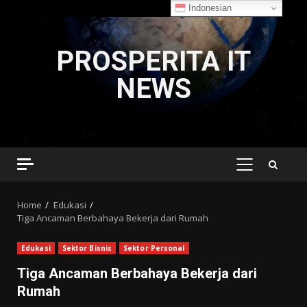
Indonesian
Skip
to
PROSPERITA IT
content
NEWS
PRIMARY
MENU
Home
Edukasi
Tiga Ancaman Berbahaya Bekerja dari Rumah
Edukasi
Sektor Bisnis
Sektor Personal
Tiga Ancaman Berbahaya Bekerja dari
Rumah