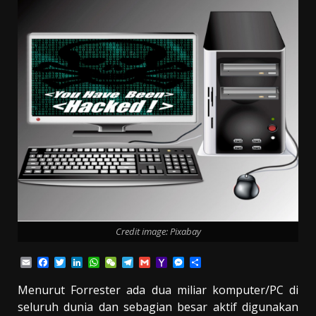
Credit image: Pixabay
Email
Facebook
Twitter
LinkedIn
WhatsApp
WeChat
Telegram
Gmail
Yahoo
Messenger
Share
Mail
Menurut Forrester ada dua miliar komputer/PC di
seluruh dunia dan sebagian besar aktif digunakan