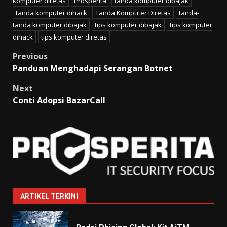
komputer diretas
Prosperita
tanda komputer dibajak
tanda komputer dihack
Tanda Komputer Diretas
tanda-
tanda komputer dibajak
tips komputer dibajak
tips komputer
dihack
tips komputer diretas
Post
Previous
Panduan Menghadapi Serangan Botnet
navigation
Next
Conti Adopsi BazarCall
ARTIKEL TERKINI