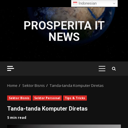
Indonesian
Skip
to
PROSPERITA IT
content
NEWS
PRIMARY
MENU
Home
Sektor Bisnis
Tanda-tanda Komputer Diretas
Sektor Bisnis
Sektor Personal
Tips & Tricks
Tanda-tanda Komputer Diretas
5 min read