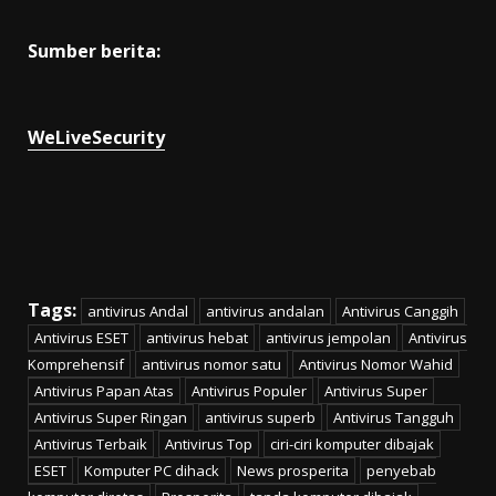
Sumber berita:
WeLiveSecurity
Tags:
antivirus Andal
antivirus andalan
Antivirus Canggih
Antivirus ESET
antivirus hebat
antivirus jempolan
Antivirus
Komprehensif
antivirus nomor satu
Antivirus Nomor Wahid
Antivirus Papan Atas
Antivirus Populer
Antivirus Super
Antivirus Super Ringan
antivirus superb
Antivirus Tangguh
Antivirus Terbaik
Antivirus Top
ciri-ciri komputer dibajak
ESET
Komputer PC dihack
News prosperita
penyebab