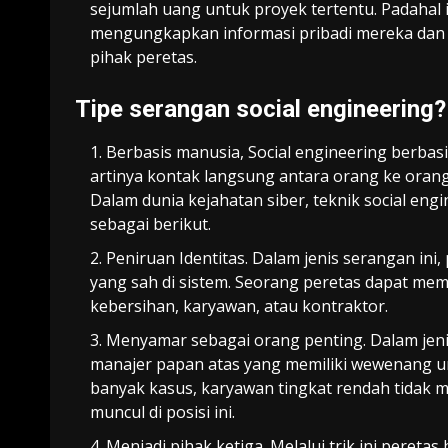
sejumlah uang untuk proyek tertentu. Padaha
mengungkapkan informasi pribadi mereka dan 
pihak peretas.
Tipe
s
erangan
s
ocial
e
ngineering?
Berbasis manusia, Social engineering berba
artinya kontak langsung antara orang ke oran
Dalam dunia kejahatan siber, teknik social e
sebagai berikut.
Peniruan Identitas. Dalam jenis serangan in
yang sah di sistem. Seorang peretas dapat me
kebersihan, karyawan, atau kontraktor.
Menyamar sebagai
orang
penting. Dalam jeni
manajer
papan atas
yang memiliki wewenang u
banyak kasus
, karyawan tingkat rendah tidak
muncul di posisi ini.
Menjadi pihak ketiga.
Melalui trik
ini peretas