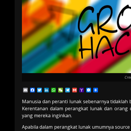
Cre
Email
Facebook
Twitter
LinkedIn
WhatsApp
WeChat
Telegram
Gmail
Yahoo
Messenger
Share
Mail
Manusia dan peranti lunak
sebenarnya
tidak
lah
b
Kerentanan dalam perangkat lunak dan orang 
yang mereka inginkan.
Apabila dalam perangkat lunak umumnya source 