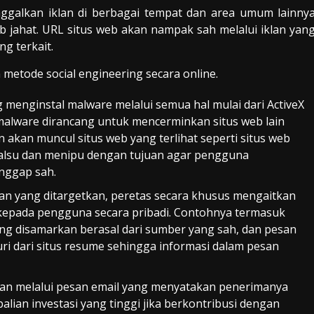
inggalkan iklan di berbagai tempat dan area umum lainny
 jahat. URL situs web akan nampak sah melalui iklan yan
ng terkait.
n metode
social engineering
secara online.
ng menginstal malware melalui semua hal mulai dari ActiveX
 malware dirancang untuk mencerminkan situs web lain
 akan muncul situs web yang terlihat seperti situs web
 palsu dan menipu dengan tujuan agar pengguna
nggap sah.
n yang ditargetkan, peretas secara khusus mengaitkan
 kepada
pengguna
secara pribadi. Contohnya termasuk
ang disamarkan berasal dari sumber yang sah, dan pesan
curi dari situs resume sehingga informasi dalam pesan
ukan melalui pesan email yang menyatakan penerimanya
ian investasi yang tinggi jika berkontribusi dengan