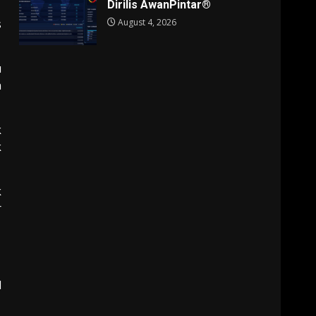
Dirilis AwanPintar®
August 4, 2026
s
u
a
k
k
k
r
l