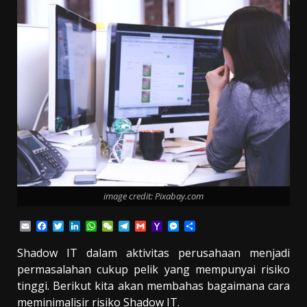
image credit: Pixabay.com
Email
Facebook
Twitter
LinkedIn
WhatsApp
WeChat
Telegram
Gmail
Yahoo
Messenger
Share
Mail
Shadow IT dalam aktivitas perusahaan menjadi
permasalahan cukup pelik yang mempunyai risiko
tinggi. Berikut kita akan membahas bagaimana cara
meminimalisir risiko Shadow IT.