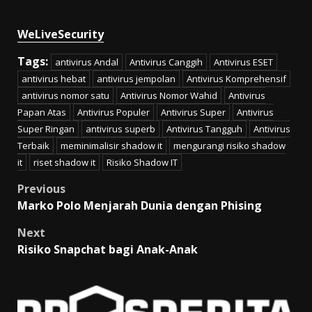
WeLiveSecurity
Tags:
antivirus Andal
Antivirus Canggih
Antivirus ESET
antivirus hebat
antivirus jempolan
Antivirus Komprehensif
antivirus nomor satu
Antivirus Nomor Wahid
Antivirus
Papan Atas
Antivirus Populer
Antivirus Super
Antivirus
Super Ringan
antivirus superb
Antivirus Tangguh
Antivirus
Terbaik
meminimalisir shadow it
mengurangi risiko shadow
it
riset shadow it
Risiko Shadow IT
Post
Previous
Marko Polo Menjarah Dunia dengan Phising
navigation
Next
Risiko Snapchat bagi Anak-Anak