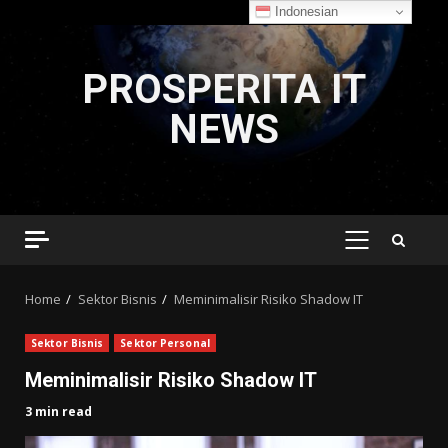
Indonesian
Skip
to
PROSPERITA IT
content
NEWS
PRIMARY
MENU
Home
Sektor Bisnis
Meminimalisir Risiko Shadow IT
Sektor Bisnis
Sektor Personal
Meminimalisir Risiko Shadow IT
3 min read