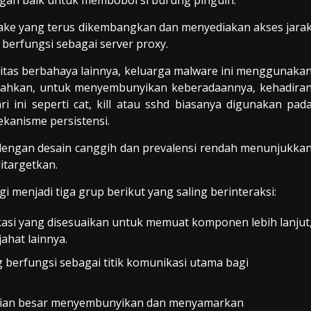
an baik untuk membobol si burung pinguin.
Lake yang terus dikembangkan dan menyediakan akses jara
berfungsi sebagai server proxy.
tas berbahaya lainnya, keluarga malware ini menggunaka
. Bahkan, untuk menyembunyikan keberadaannya, kehadira
ri ini seperti cat, kill atau sshd biasanya digunakan pad
ekanisme persistensi.
i dengan desain canggih dan prevalensi rendah menunjukka
itargetkan.
 menjadi tiga grup berikut yang saling berinteraksi:
ifikasi yang disesuaikan untuk memuat komponen lebih lanjut
ahat lainnya.
erfungsi sebagai titik komunikasi utama bagi
gian besar menyembunyikan dan menyamarkan