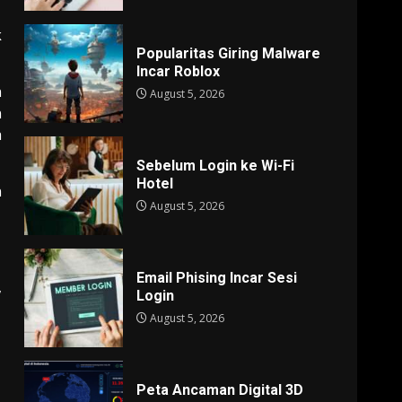
k
Popularitas Giring Malware
Incar Roblox
n
August 5, 2026
n
a
Sebelum Login ke Wi-Fi
Hotel
n
August 5, 2026
Email Phising Incar Sesi
,
Login
August 5, 2026
Peta Ancaman Digital 3D