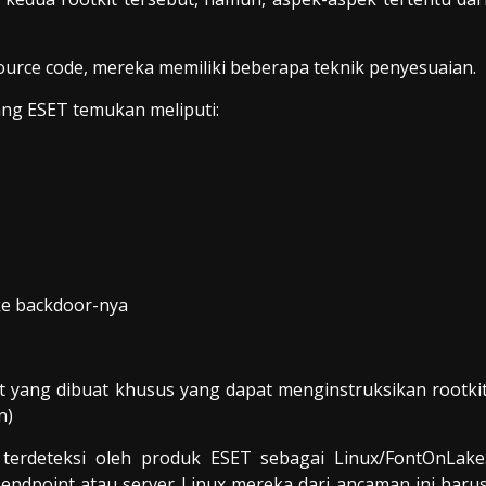
ource code, mereka memiliki beberapa teknik penyesuaian.
ang ESET temukan meliputi:
ke backdoor-nya
et yang dibuat khusus yang dapat menginstruksikan rootki
n)
erdeteksi oleh produk ESET sebagai Linux/FontOnLake
 endpoint atau server Linux mereka dari ancaman ini haru