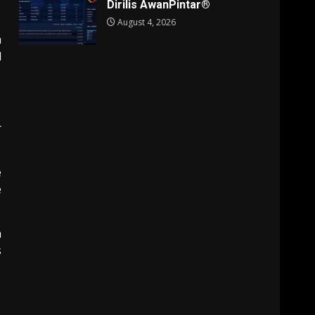
Dirilis AwanPintar®
August 4, 2026
a
l
r
e
e
h
s