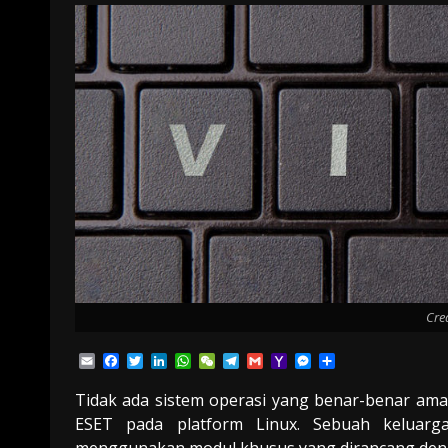
Cre
Email
Facebook
Twitter
LinkedIn
WhatsApp
WeChat
Telegram
Gmail
Yahoo
Messenger
Share
Mail
Tidak ada sistem operasi yang benar-benar aman
ESET pada platform Linux. Sebuah keluarg