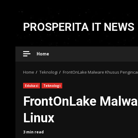
Skip
to
PROSPERITA IT NEWS
content
Home
Home
Teknologi
FrontOnLake Malware Khusus Pengincar
Edukasi
Teknologi
FrontOnLake Malwa
Linux
3 min read