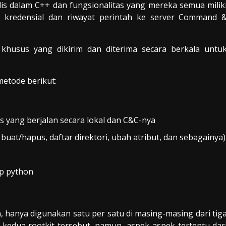
is dalam C++ dan fungsionalitas yang mereka semua milik
n kredensial dan riwayat perintah ke server Command 
husus yang dikirim dan diterima secara berkala untu
 metode berikut:
 yang berjalan secara lokal dan C&C-nya
buat/hapus, daftar direktori, ubah atribut, dan sebagainya)
ip python
, hanya digunakan satu per satu di masing-masing dari tig
 kedua rootkit tersebut, namun, aspek-aspek tertentu dar