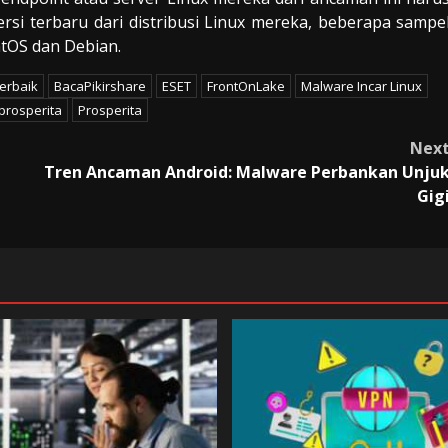
i terbaru dari distribusi Linux mereka, beberapa sampe
ntOS dan Debian.
Terbaik
BacaPikirshare
ESET
FrontOnLake
Malware Incar Linux
prosperita
Prosperita
Nex
Tren Ancaman Android: Malware Perbankan Unju
Gig