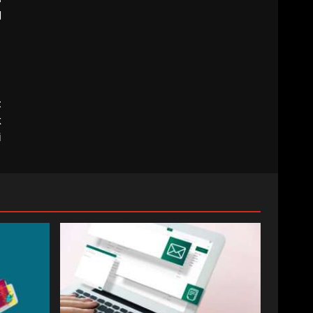
l
t
k
i