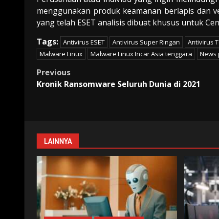
menggunakan produk keamanan berlapis dan vers
yang telah ESET analisis dibuat khusus untuk Ce
Tags:
Antivirus ESET
Antivirus Super Ringan
Antivirus 
Malware Linux
Malware Linux Incar Asia tenggara
News 
Post
Previous
Kronik Ransomware Seluruh Dunia di 2021
navigation
LAINNYA