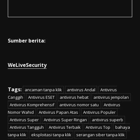
Sumber berita:
WeLiveSecurity
Tags:
ancaman tanpa klik
antivirus Andal
Antivirus
Canggih
Antivirus ESET
antivirus hebat
antivirus jempolan
Antivirus Komprehensif
antivirus nomor satu
Antivirus
Nomor Wahid
Antivirus Papan Atas
Antivirus Populer
Antivirus Super
Antivirus Super Ringan
antivirus superb
Antivirus Tangguh
Antivirus Terbaik
Antivirus Top
bahaya
tanpa klik
eksploitasi tanpa klik
serangan siber tanpa klik