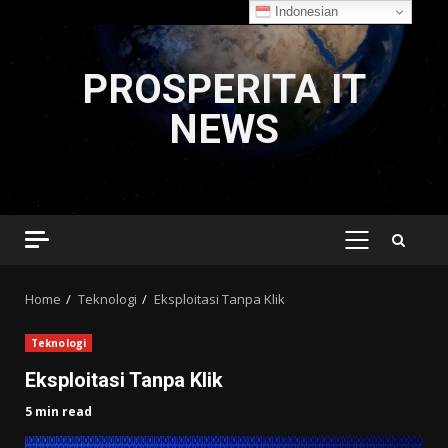
Indonesian
Skip
to
PROSPERITA IT
content
NEWS
PRIMARY
MENU
Home
Teknologi
Eksploitasi Tanpa Klik
Teknologi
Eksploitasi Tanpa Klik
5 min read