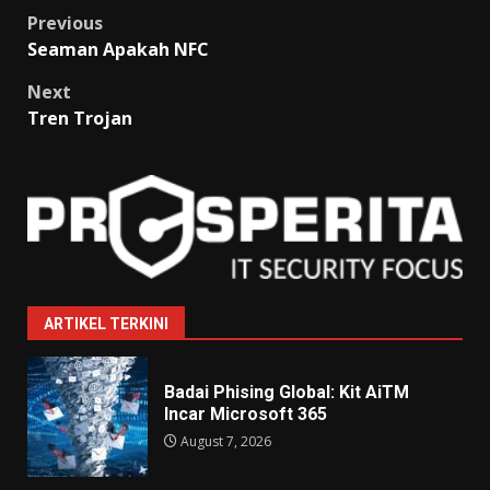
Post
Previous
Seaman Apakah NFC
navigation
Next
Tren Trojan
ARTIKEL TERKINI
Badai Phising Global: Kit AiTM
Incar Microsoft 365
August 7, 2026