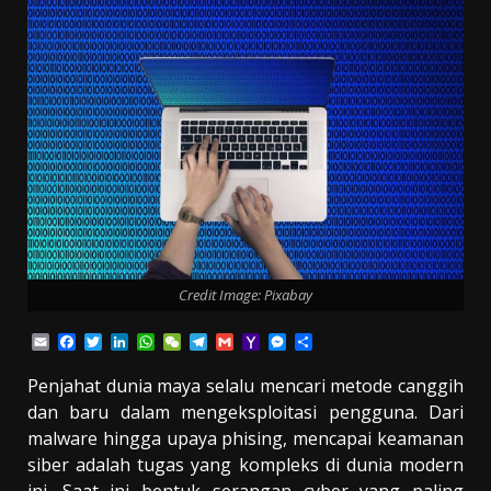
Credit Image: Pixabay
Email
Facebook
Twitter
LinkedIn
WhatsApp
WeChat
Telegram
Gmail
Yahoo
Messenger
Share
Mail
Penjahat dunia maya selalu mencari metode canggih
dan baru dalam mengeksploitasi pengguna. Dari
malware hingga upaya phising, mencapai keamanan
siber adalah tugas yang kompleks di dunia modern
ini. Saat ini bentuk serangan cyber yang paling