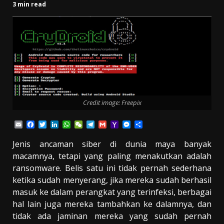
3 min read
Credit image: Freepix
Email
Facebook
Twitter
LinkedIn
WhatsApp
WeChat
Telegram
Gmail
Yahoo
Messenger
Share
Mail
Jenis ancaman siber di dunia maya banyak
macamnya, tetapi yang paling menakutkan adalah
ransomware. Belis satu ini tidak pernah sederhana
ketika sudah menyerang, jika mereka sudah berhasil
masuk ke dalam perangkat yang terinfeksi, berbagai
hal lain juga mereka tambahkan ke dalamnya, dan
tidak ada jaminan mereka yang sudah pernah