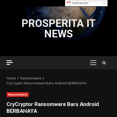
Indonesian
Skip
to
PROSPERITA IT
content
NEWS
PRIMARY
MENU
Home
Ransomware
CryCryptor Ransomware Baru Android BERBAHAYA
Ransomware
CryCryptor Ransomware Baru Android
BERBAHAYA