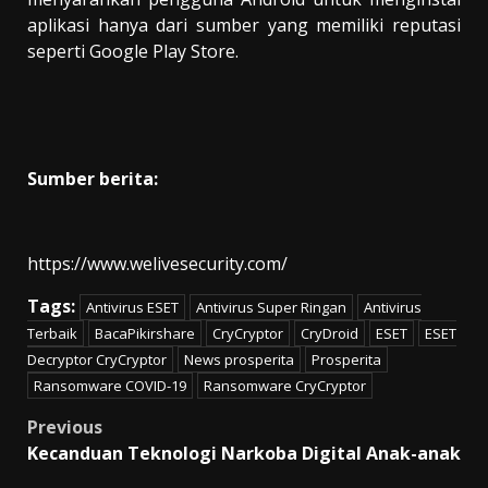
aplikasi hanya dari sumber yang memiliki reputasi
seperti Google Play Store.
Sumber berita:
https://www.welivesecurity.com/
Tags:
Antivirus ESET
Antivirus Super Ringan
Antivirus
Terbaik
BacaPikirshare
CryCryptor
CryDroid
ESET
ESET
Decryptor CryCryptor
News prosperita
Prosperita
Ransomware COVID-19
Ransomware CryCryptor
Post
Previous
Kecanduan Teknologi Narkoba Digital Anak-anak
navigation