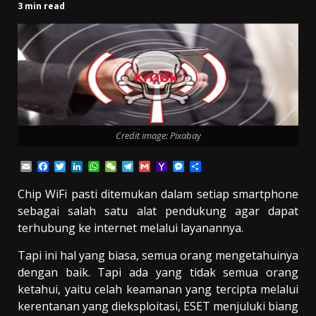
3 min read
Credit image: Pixabay
Email
Facebook
Twitter
LinkedIn
WhatsApp
WeChat
Telegram
Gmail
Yahoo
Messenger
Share
Mail
Chip WiFi pasti ditemukan dalam setiap smartphone
sebagai salah satu alat pendukung agar dapat
terhubung ke internet melalui layanannya.
Tapi ini hal yang biasa, semua orang mengetahuinya
dengan baik. Tapi ada yang tidak semua orang
ketahui, yaitu celah keamanan yang tercipta melalui
kerentanan yang dieksploitasi, ESET menjuluki biang