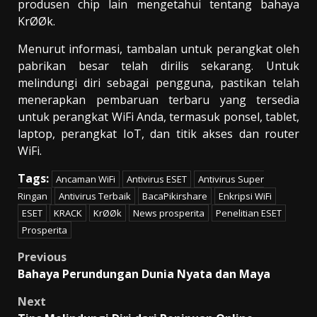
produsen chip lain mengetahui tentang bahaya
KrØØk.
Menurut informasi, tambalan untuk perangkat oleh
pabrikan besar telah dirilis sekarang. Untuk
melindungi diri sebagai pengguna, pastikan telah
menerapkan pembaruan terbaru yang tersedia
untuk perangkat WiFi Anda, termasuk ponsel, tablet,
laptop, perangkat IoT, dan titik akses dan router
WiFi.
Tags:
Ancaman WiFi
Antivirus ESET
Antivirus Super
Ringan
Antivirus Terbaik
BacaPikirshare
Enkripsi WiFi
ESET
KRACK
KrØØk
News prosperita
Penelitian ESET
Prosperita
Post
Previous
Bahaya Perundungan Dunia Nyata dan Maya
navigation
Next