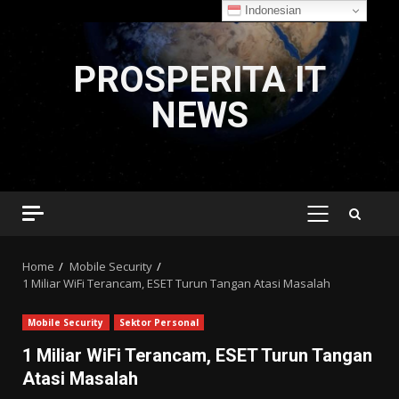
Indonesian
Skip
to
PROSPERITA IT
content
NEWS
PRIMARY
MENU
Home
Mobile Security
1 Miliar WiFi Terancam, ESET Turun Tangan Atasi Masalah
Mobile Security
Sektor Personal
1 Miliar WiFi Terancam, ESET Turun Tangan
Atasi Masalah