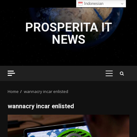
Indonesian
Skip
to
PROSPERITA IT
content
NEWS
PRIMARY
MENU
Home
wannacry incar enlisted
wannacry incar enlisted