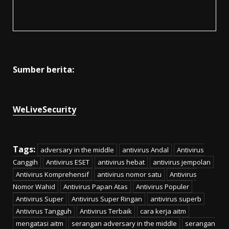
Sumber berita:
WeLiveSecurity
Tags:
adversary in the middle
antivirus Andal
Antivirus
Canggih
Antivirus ESET
antivirus hebat
antivirus jempolan
Antivirus Komprehensif
antivirus nomor satu
Antivirus
Nomor Wahid
Antivirus Papan Atas
Antivirus Populer
Antivirus Super
Antivirus Super Ringan
antivirus superb
Antivirus Tangguh
Antivirus Terbaik
cara kerja aitm
mengatasi aitm
serangan adversary in the middle
serangan