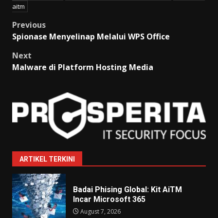
aitm
Post
Previous
Spionase Menyelinap Melalui WPS Office
navigation
Next
Malware di Platform Hosting Media
ARTIKEL TERKINI
Badai Phising Global: Kit AiTM
Incar Microsoft 365
August 7, 2026