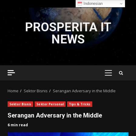
Indonesian
Skip
to
PROSPERITA IT
content
NEWS
PRIMARY
MENU
Home
Sektor Bisnis
Serangan Adversary in the Middle
Sektor Bisnis
Sektor Personal
Tips & Tricks
Serangan Adversary in the Middle
6 min read