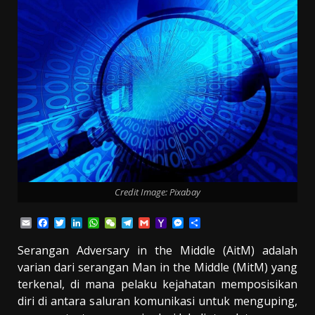
Credit Image: Pixabay
Email
Facebook
Twitter
LinkedIn
WhatsApp
WeChat
Telegram
Gmail
Yahoo
Messenger
Share
Mail
Serangan Adversary in the Middle (AitM) adalah
varian dari serangan Man in the Middle (MitM) yang
terkenal, di mana pelaku kejahatan memposisikan
diri di antara saluran komunikasi untuk menguping,