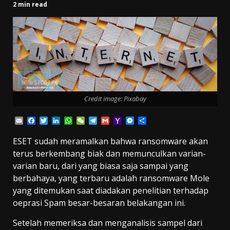
2 min read
Credit image: Pixabay
Email
Facebook
Twitter
LinkedIn
WhatsApp
WeChat
Telegram
Gmail
Yahoo
Messenger
Share
Mail
ESET sudah meramalkan bahwa ransomware akan
terus berkembang biak dan memunculkan varian-
varian baru, dari yang biasa saja sampai yang
berbahaya, yang terbaru adalah ransomware Mole
yang ditemukan saat diadakan penelitian terhadap
oeprasi Spam besar-besaran belakangan ini.
Setelah memeriksa dan menganalisis sampel dari