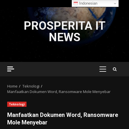
Indonesian
Skip
to
PROSPERITA IT
content
NEWS
PRIMARY
MENU
Home
Teknologi
Manfaatkan Dokumen Word, Ransomware Mole Menyebar
Teknologi
Manfaatkan Dokumen Word, Ransomware
Mole Menyebar