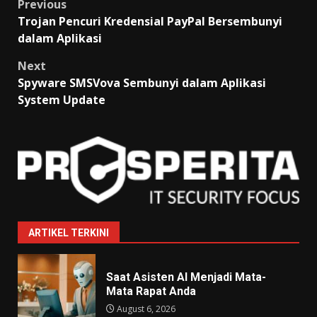
Post
Previous
Trojan Pencuri Kredensial PayPal Bersembunyi
navigation
dalam Aplikasi
Next
Spyware SMSVova Sembunyi dalam Aplikasi
System Update
ARTIKEL TERKINI
Saat Asisten AI Menjadi Mata-
Mata Rapat Anda
August 6, 2026