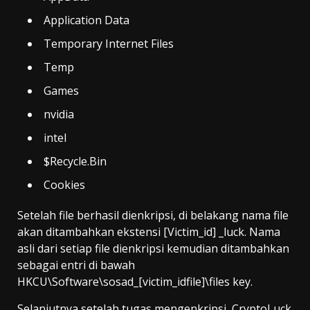
Application Data
Temporary Internet Files
Temp
Games
nvidia
intel
$Recycle.Bin
Cookies
Setelah file berhasil dienkripsi, di belakang nama file
akan ditambahkan ekstensi [Victim_id] _luck. Nama
asli dari setiap file dienkripsi kemudian ditambahkan
sebagai entri di bawah
HKCU\Software\sosad_[victim_idfile]\files key.
Selanjutnya setelah tugas mengenkripsi, CryptoLuck