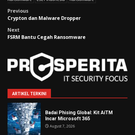
Post
Previous
Crypton dan Malware Dropper
navigation
Next
FSRM Bantu Cegah Ransomware
ARTIKEL TERKINI
Badai Phising Global: Kit AiTM
Incar Microsoft 365
August 7, 2026