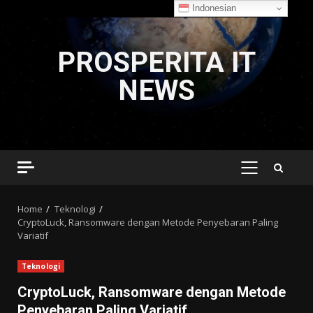
Indonesian
Skip
to
PROSPERITA IT
content
NEWS
PRIMARY
MENU
Home
Teknologi
CryptoLuck, Ransomware dengan Metode Penyebaran Paling
Variatif
Teknologi
CryptoLuck, Ransomware dengan Metode
Penyebaran Paling Variatif