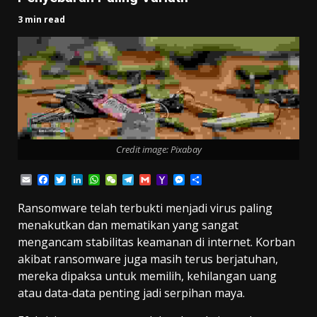
3 min read
Credit image: Pixabay
Email
Facebook
Twitter
LinkedIn
WhatsApp
WeChat
Telegram
Gmail
Yahoo
Messenger
Share
Mail
Ransomware telah terbukti menjadi virus paling
menakutkan dan mematikan yang sangat
mengancam stabilitas keamanan di internet. Korban
akibat ransomware juga masih terus berjatuhan,
mereka dipaksa untuk memilih, kehilangan uang
atau data-data penting jadi serpihan maya.