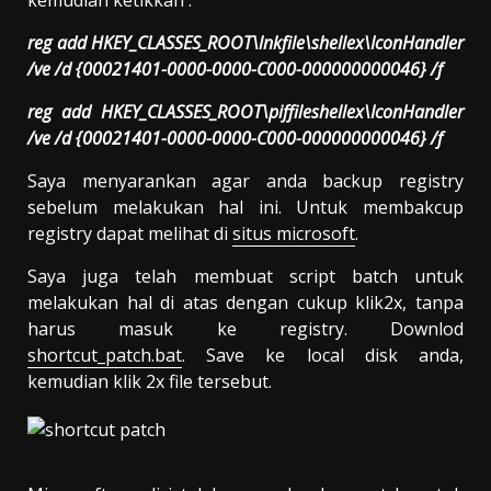
reg add HKEY_CLASSES_ROOT\lnkfile\shellex\IconHandler
/ve /d {00021401-0000-0000-C000-000000000046} /f
reg add HKEY_CLASSES_ROOT\piffileshellex\IconHandler
/ve /d {00021401-0000-0000-C000-000000000046} /f
Saya menyarankan agar anda backup registry
sebelum melakukan hal ini. Untuk membakcup
registry dapat melihat di
situs microsoft
.
Saya juga telah membuat script batch untuk
melakukan hal di atas dengan cukup klik2x, tanpa
harus masuk ke registry. Downlod
shortcut_patch.bat
. Save ke local disk anda,
kemudian klik 2x file tersebut.