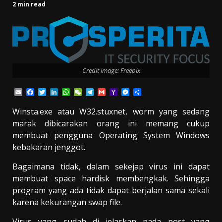
2 min read
Credit image: Freepix
Email
Facebook
Twitter
LinkedIn
WhatsApp
WeChat
Telegram
Gmail
Yahoo
Messenger
Share
Mail
Winsta.exe atau W32.stuxnet, worm yang sedang
marak dibicarakan orang ini memang cukup
membuat pengguna Operating System Windows
kebakaran jenggot.
Bagaimana tidak, dalam sekejap virus ini dapat
membuat space hardisk membengkak. Sehingga
program yang ada tidak dapat berjalan sama sekali
karena kekurangan swap file.
Virus yang sudah di jelaskan pada post yang