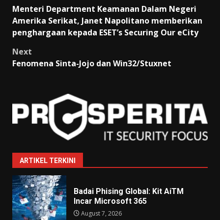
Post
Menteri Department Keamanan Dalam Negeri
navigation
Amerika Serikat, Janet Napolitano memberikan
penghargaan kepada ESET’s Securing Our eCity
Next
Fenomena Sinta-Jojo dan Win32/Stuxnet
ARTIKEL TERKINI
Badai Phising Global: Kit AiTM
Incar Microsoft 365
August 7, 2026