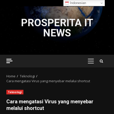
Indonesian
Skip
to
PROSPERITA IT
content
NEWS
PRIMARY
MENU
Home
Teknologi
Cara mengatasi Virus yang menyebar melalui shortcut
Teknologi
Cara mengatasi Virus yang menyebar
melalui shortcut