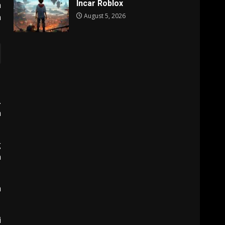
Incar Roblox
a
August 5, 2026
n
.
a
g
n
a
i