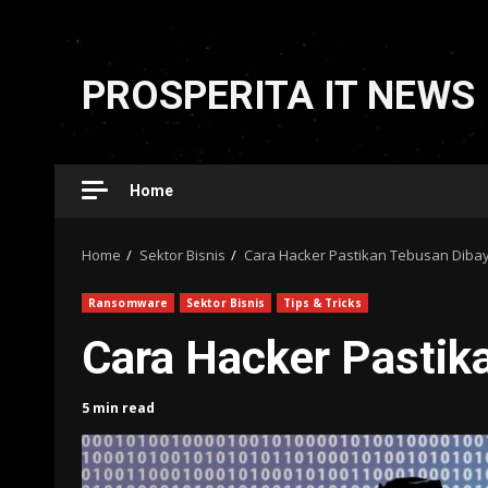
Skip
to
PROSPERITA IT NEWS
content
Home
Home
Sektor Bisnis
Cara Hacker Pastikan Tebusan Diba
Ransomware
Sektor Bisnis
Tips & Tricks
Cara Hacker Pastik
5 min read