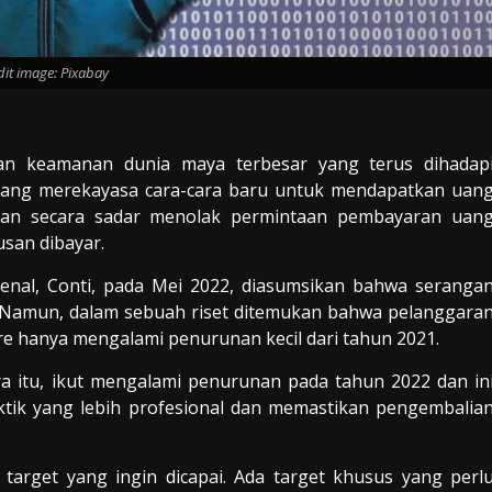
dit image: Pixabay
an keamanan dunia maya terbesar yang terus dihadap
edang merekayasa cara-cara baru untuk mendapatkan uan
aan secara sadar menolak permintaan pembayaran uan
usan dibayar.
enal, Conti, pada Mei 2022, diasumsikan bahwa seranga
Namun, dalam sebuah riset ditemukan bahwa pelanggara
e hanya mengalami penurunan kecil dari tahun 2021.
 itu, ikut mengalami penurunan pada tahun 2022 dan in
tik yang lebih profesional dan memastikan pengembalia
target yang ingin dicapai. Ada target khusus yang perl