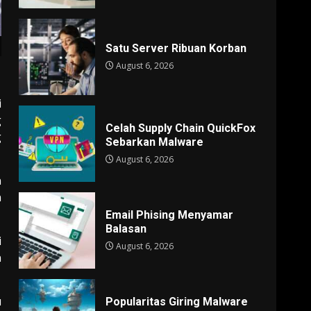
Satu Server Ribuan Korban
August 6, 2026
i
g
Celah Supply Chain QuickFox
g
Sebarkan Malware
August 6, 2026
n
n
Email Phising Menyamar
Balasan
i
August 6, 2026
n
u
Popularitas Giring Malware