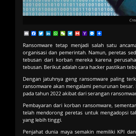
Cre
Email
Facebook
Twitter
LinkedIn
WhatsApp
WeChat
Telegram
Gmail
Yahoo
Messenger
Share
Mail
Ransomware tetap menjadi salah satu ancam
organisasi dan pemerintah. Namun, peretas s
tebusan dari korban mereka karena perusah
tebusan. Berikut adalah cara hacker pastikan teb
Dengan jatuhnya geng ransomware paling terk
ransomware akan mengalami penurunan besar. 
pada tahun 2022 akibat dari serangan ransomwar
Pembayaran dari korban ransomware, sementara
telah mendorong peretas untuk mengadopsi tak
yang lebih tinggi.
Penjahat dunia maya semakin memiliki KPI dan 