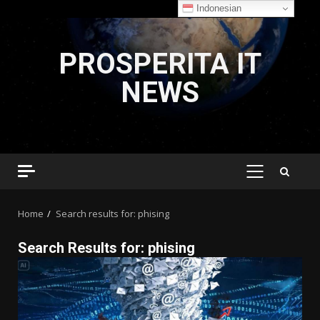
Indonesian
Skip
to
PROSPERITA IT
content
NEWS
PRIMARY
MENU
Home
Search results for: phising
Search Results for:
phising