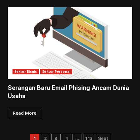
Sektor Bisnis
Sektor Personal
Serangan Baru Email Phising Ancam Dunia
Usaha
Read More
Posts
1
2
3
4
…
113
Next